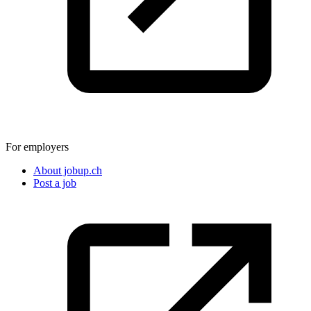
For employers
About jobup.ch
Post a job