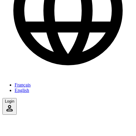
Français
English
Login