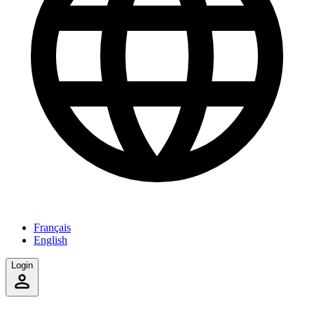
Français
English
Login