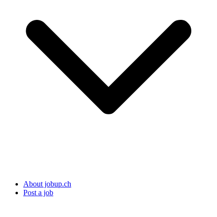
About jobup.ch
Post a job