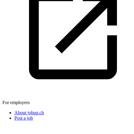
For employers
About jobup.ch
Post a job