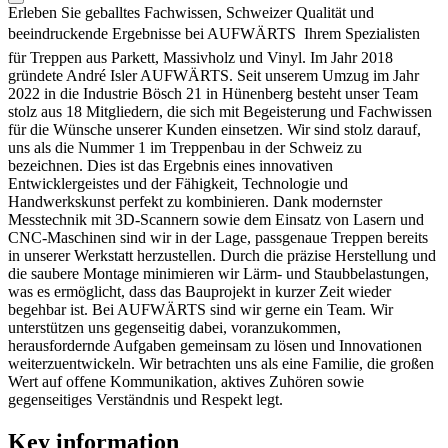
Erleben Sie geballtes Fachwissen, Schweizer Qualität und
beeindruckende Ergebnisse bei AUFWÄRTS  Ihrem Spezialisten
für Treppen aus Parkett, Massivholz und Vinyl. Im Jahr 2018
gründete André Isler AUFWÄRTS. Seit unserem Umzug im Jahr
2022 in die Industrie Bösch 21 in Hünenberg besteht unser Team
stolz aus 18 Mitgliedern, die sich mit Begeisterung und Fachwissen
für die Wünsche unserer Kunden einsetzen. Wir sind stolz darauf,
uns als die Nummer 1 im Treppenbau in der Schweiz zu
bezeichnen. Dies ist das Ergebnis eines innovativen
Entwicklergeistes und der Fähigkeit, Technologie und
Handwerkskunst perfekt zu kombinieren. Dank modernster
Messtechnik mit 3D-Scannern sowie dem Einsatz von Lasern und
CNC-Maschinen sind wir in der Lage, passgenaue Treppen bereits
in unserer Werkstatt herzustellen. Durch die präzise Herstellung und
die saubere Montage minimieren wir Lärm- und Staubbelastungen,
was es ermöglicht, dass das Bauprojekt in kurzer Zeit wieder
begehbar ist. Bei AUFWÄRTS sind wir gerne ein Team. Wir
unterstützen uns gegenseitig dabei, voranzukommen,
herausfordernde Aufgaben gemeinsam zu lösen und Innovationen
weiterzuentwickeln. Wir betrachten uns als eine Familie, die großen
Wert auf offene Kommunikation, aktives Zuhören sowie
gegenseitiges Verständnis und Respekt legt.
Key information