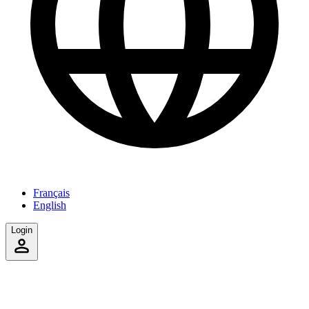
Français
English
Login