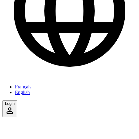
Français
English
Login