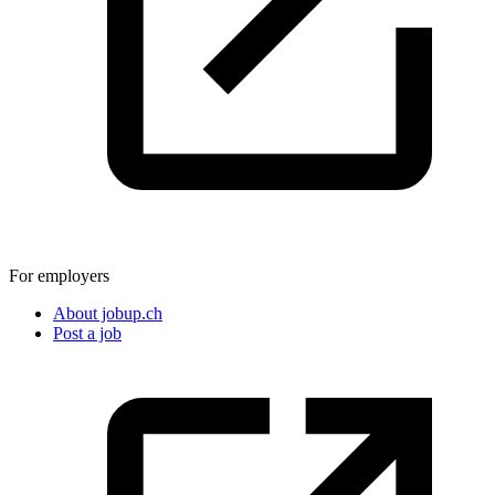
For employers
About jobup.ch
Post a job