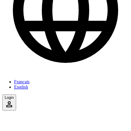
Français
English
Login