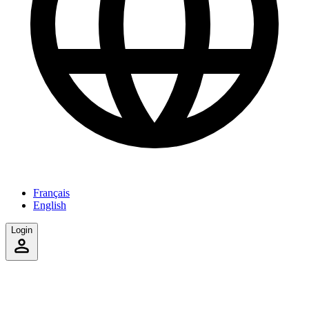
Français
English
Login