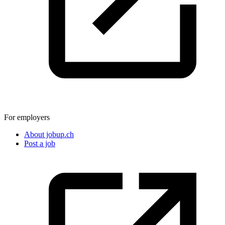
For employers
About jobup.ch
Post a job