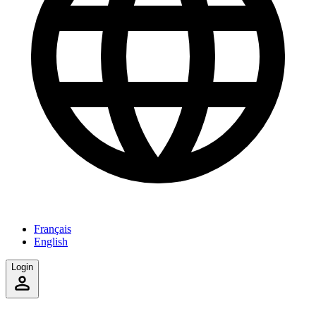
Français
English
Login