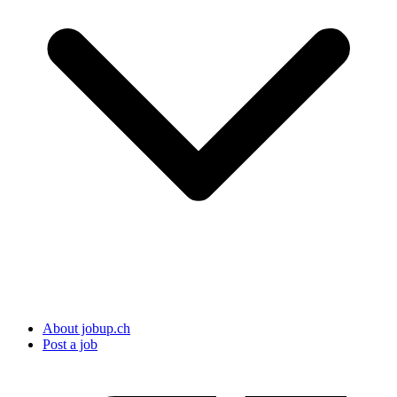
About jobup.ch
Post a job