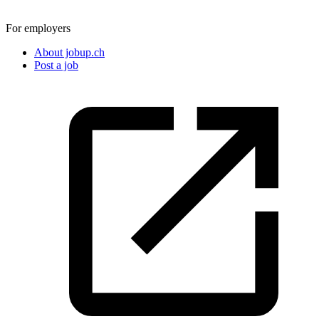
For employers
About jobup.ch
Post a job