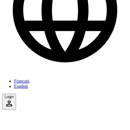
Français
English
Login