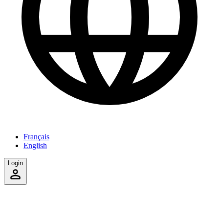
Français
English
Login