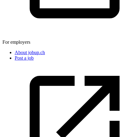
For employers
About jobup.ch
Post a job