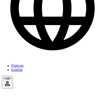
Français
English
Login