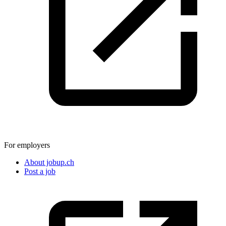
For employers
About jobup.ch
Post a job