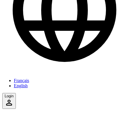
Français
English
Login