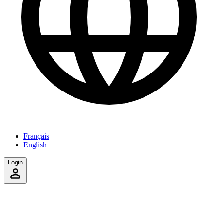
Français
English
Login