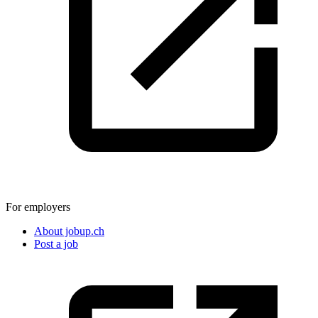
For employers
About jobup.ch
Post a job