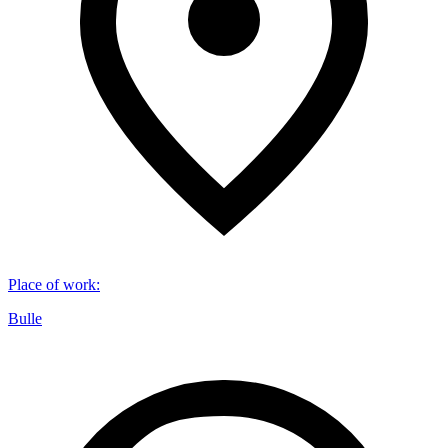
Place of work
:
Bulle