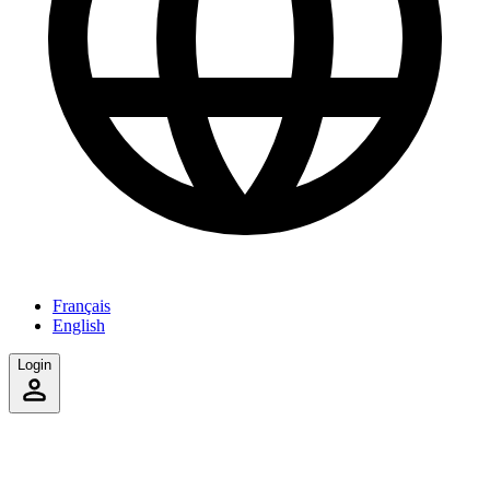
Français
English
Login