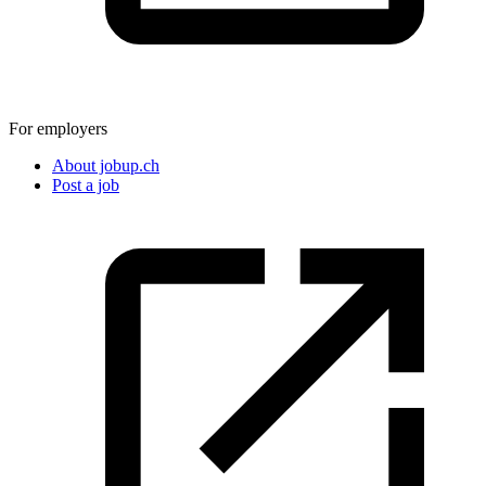
For employers
About jobup.ch
Post a job