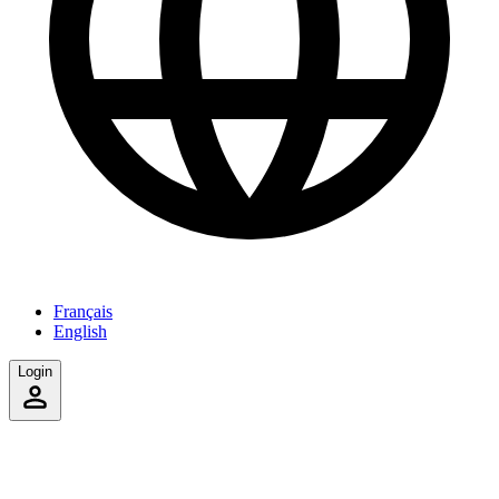
Français
English
Login