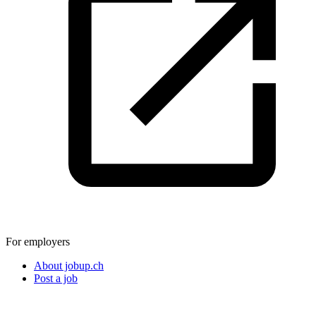
For employers
About jobup.ch
Post a job