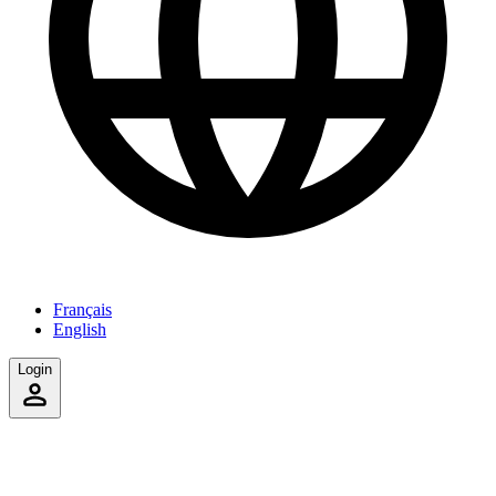
Français
English
Login