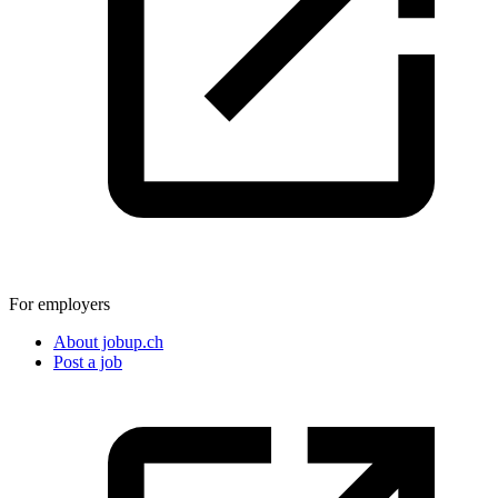
For employers
About jobup.ch
Post a job