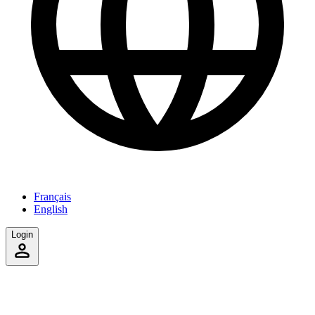
Français
English
Login