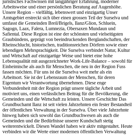
juristisches Fachwissen mit langjähriger Erfahrung, moderner
Arbeitsweise und einer persönlichen Beratung auf Augenhöhe.
Unsere Region – vielfältig, lebenswert und einzigartig Unser
Amtsgebiet erstreckt sich über einen grossen Teil der Surselva und
umfasst die Gemeinden Breil/Brigels, Ilanz/Glion, Schluein,
Sagogn, Laax, Falera, Lumnezia, Obersaxen Mundaun und
Safiental. Diese Region ist eine der schönsten und vielseitigsten
Graubündens, geprägt von beeindruckenden Berglandschaften, der
Rheinschlucht, historischen, traditionsreichen Dörfern sowie einer
lebendigen Mehrsprachigkeit. Die Surselva verbindet Natur, Kultur
und Wirtschaft auf einzigartige Weise und bietet eine hohe
Lebensqualität mit ausgezeichneter Work-Life-Balance – sowohl für
Einheimische als auch für Menschen, die neu in der Region Fuss
fassen möchten. Für uns ist die Surselva weit mehr als ein
Arbeitsort. Sie ist der Lebensraum der Menschen, für deren
Eigentum wir Verantwortung übernehmen. Diese enge
Verbundenheit mit der Region prägt unsere tägliche Arbeit und
motiviert uns, einen verlässlichen Beitrag für die Bevölkerung, die
Gemeinden und die Wirtschaft zu leisten. Unsere Geschichte Das
Grundbuchamt Ilanz ist seit vielen Jahrzehnten ein fester Bestandteil
der öffentlichen Verwaltung in der Surselva. Über viele Jahrzehnte
hinweg haben sich sowohl das Grundbuchwesen als auch die
Gemeinden und die Bedürfnisse unserer Kundschaft stetig
weiterentwickelt. Diesen Wandel haben wir aktiv mitgestaltet. Heute
verbinden wir die Werte einer modernen öffentlichen Verwaltung