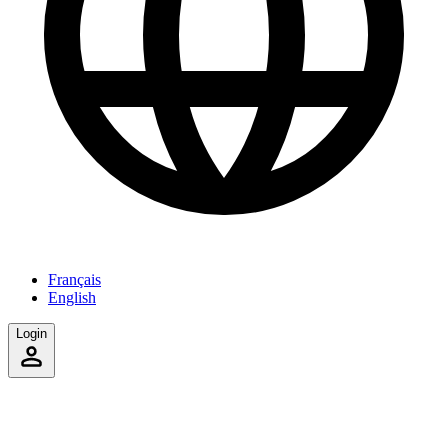
Français
English
Login