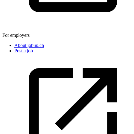
For employers
About jobup.ch
Post a job