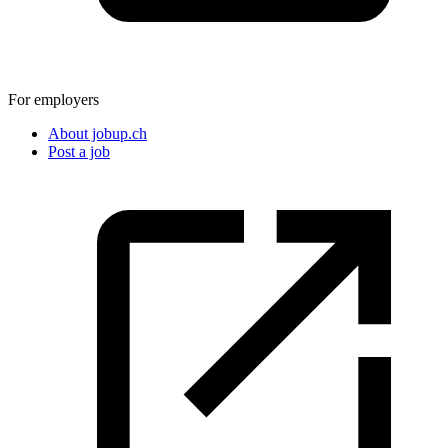
For employers
About jobup.ch
Post a job