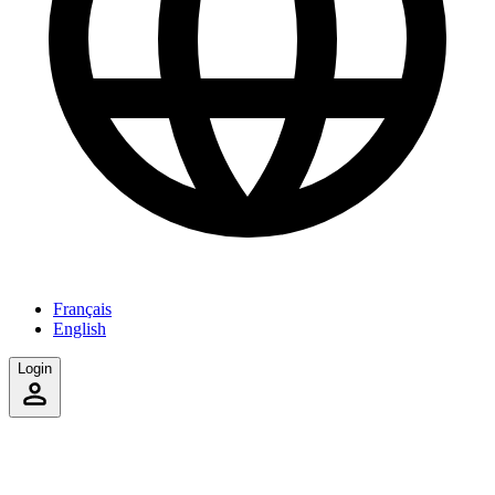
Français
English
Login