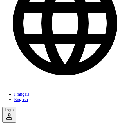
Français
English
Login