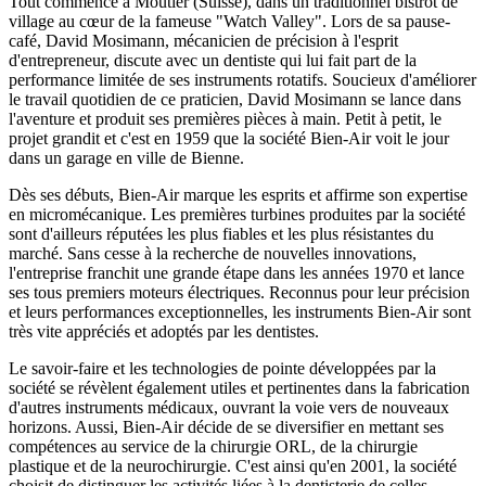
Tout commence à Moutier (Suisse), dans un traditionnel bistrot de
village au cœur de la fameuse "Watch Valley". Lors de sa pause-
café, David Mosimann, mécanicien de précision à l'esprit
d'entrepreneur, discute avec un dentiste qui lui fait part de la
performance limitée de ses instruments rotatifs. Soucieux d'améliorer
le travail quotidien de ce praticien, David Mosimann se lance dans
l'aventure et produit ses premières pièces à main. Petit à petit, le
projet grandit et c'est en 1959 que la société Bien-Air voit le jour
dans un garage en ville de Bienne.
Dès ses débuts, Bien-Air marque les esprits et affirme son expertise
en micromécanique. Les premières turbines produites par la société
sont d'ailleurs réputées les plus fiables et les plus résistantes du
marché. Sans cesse à la recherche de nouvelles innovations,
l'entreprise franchit une grande étape dans les années 1970 et lance
ses tous premiers moteurs électriques. Reconnus pour leur précision
et leurs performances exceptionnelles, les instruments Bien-Air sont
très vite appréciés et adoptés par les dentistes.
Le savoir-faire et les technologies de pointe développées par la
société se révèlent également utiles et pertinentes dans la fabrication
d'autres instruments médicaux, ouvrant la voie vers de nouveaux
horizons. Aussi, Bien-Air décide de se diversifier en mettant ses
compétences au service de la chirurgie ORL, de la chirurgie
plastique et de la neurochirurgie. C'est ainsi qu'en 2001, la société
choisit de distinguer les activités liées à la dentisterie de celles