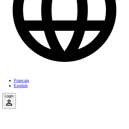
Français
English
Login