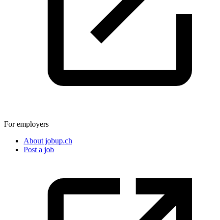
For employers
About jobup.ch
Post a job