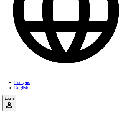
Français
English
Login