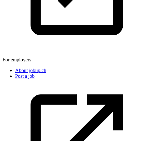
For employers
About jobup.ch
Post a job