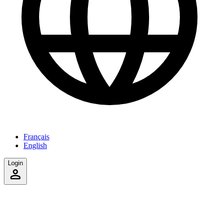
Français
English
Login