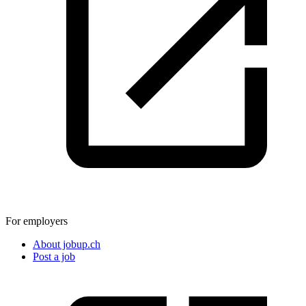
For employers
About jobup.ch
Post a job