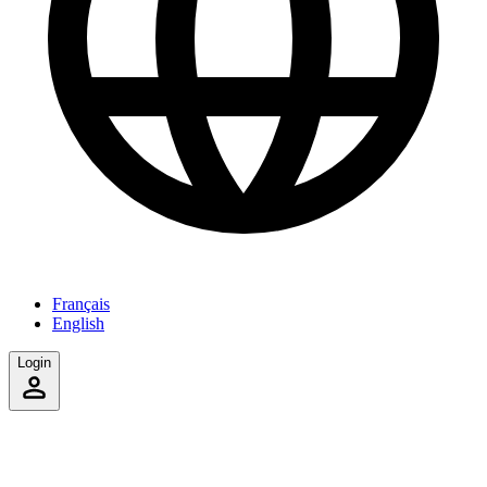
Français
English
Login