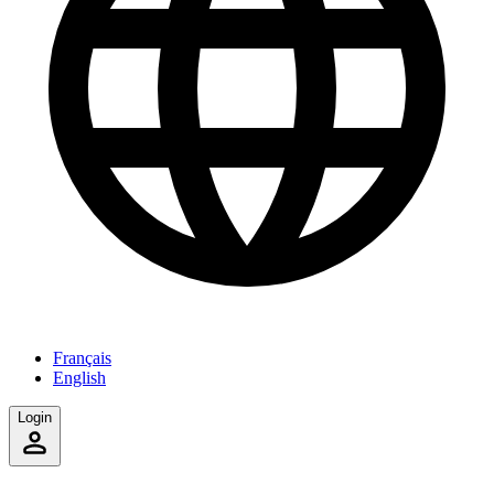
Français
English
Login