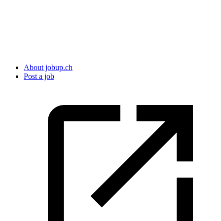
About jobup.ch
Post a job