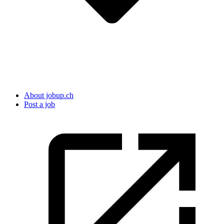
About jobup.ch
Post a job