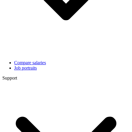
Compare salaries
Job portraits
Support