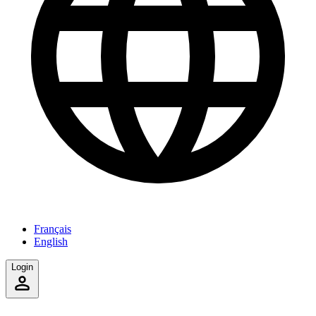
Français
English
Login