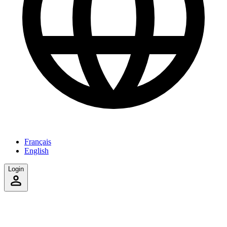
Français
English
Login