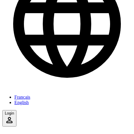
Français
English
Login