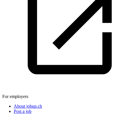
For employers
About jobup.ch
Post a job