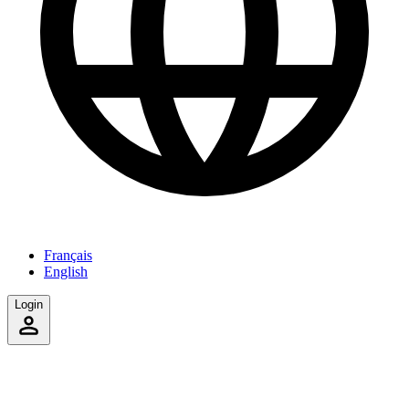
Français
English
Login