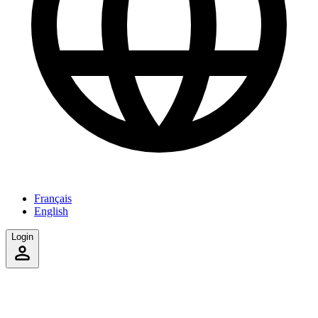
Français
English
Login