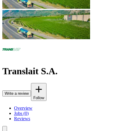
Translait S.A.
Write a review
Follow
Overview
Jobs (0)
Reviews