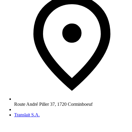
Route André Piller 37
,
1720
Corminboeuf
Translait S.A.