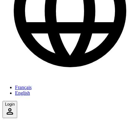
Français
English
Login