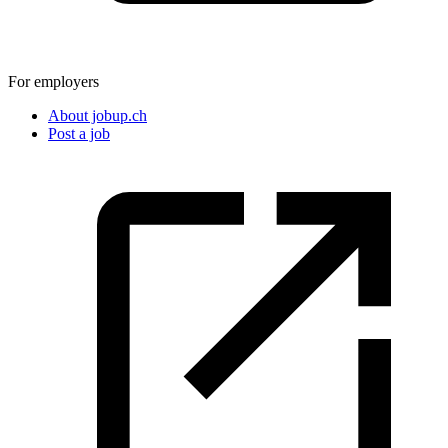
For employers
About jobup.ch
Post a job