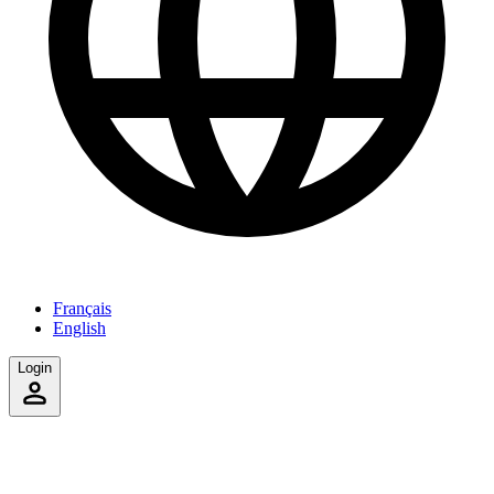
Français
English
Login