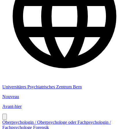
Universitäres Psychiatrisches Zentrum Bern
Nouveau
Avant-hier
Oberpsychologin / Oberpsychologe oder Fachpsychologin /
Fachpsychologe Forensik