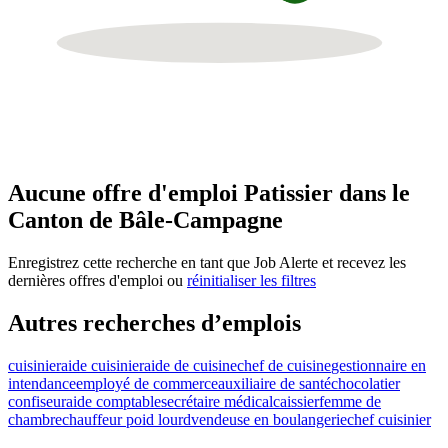
Aucune offre d'emploi Patissier dans le
Canton de Bâle-Campagne
Enregistrez cette recherche en tant que Job Alerte et recevez les
dernières offres d'emploi ou
réinitialiser les filtres
Autres recherches d’emplois
cuisinier
aide cuisinier
aide de cuisine
chef de cuisine
gestionnaire en
intendance
employé de commerce
auxiliaire de santé
chocolatier
confiseur
aide comptable
secrétaire médical
caissier
femme de
chambre
chauffeur poid lourd
vendeuse en boulangerie
chef cuisinier