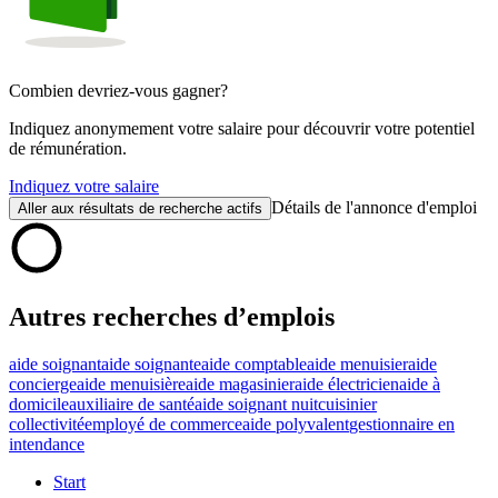
Combien devriez-vous gagner?
Indiquez anonymement votre salaire pour découvrir votre potentiel
de rémunération.
Indiquez votre salaire
Détails de l'annonce d'emploi
Aller aux résultats de recherche actifs
Autres recherches d’emplois
aide soignant
aide soignante
aide comptable
aide menuisier
aide
concierge
aide menuisière
aide magasinier
aide électricien
aide à
domicile
auxiliaire de santé
aide soignant nuit
cuisinier
collectivité
employé de commerce
aide polyvalent
gestionnaire en
intendance
Start