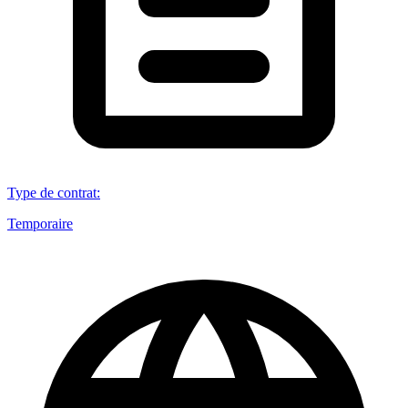
Type de contrat
:
Temporaire