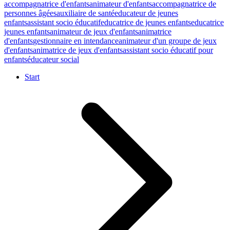
accompagnatrice d'enfants
animateur d'enfants
accompagnatrice de
personnes âgées
auxiliaire de santé
educateur de jeunes
enfants
assistant socio éducatif
educatrice de jeunes enfants
educatrice
jeunes enfants
animateur de jeux d'enfants
animatrice
d'enfants
gestionnaire en intendance
animateur d'un groupe de jeux
d'enfants
animatrice de jeux d'enfants
assistant socio éducatif pour
enfants
éducateur social
Start