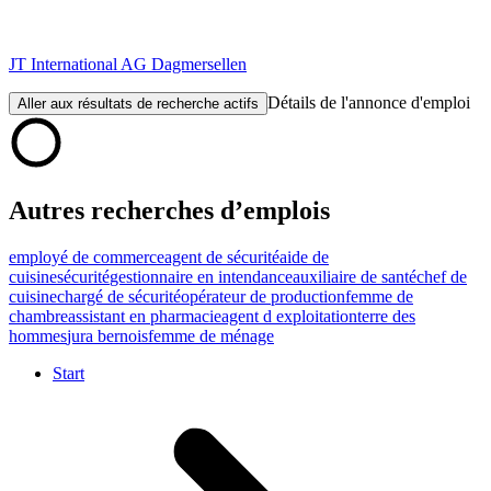
JT International AG Dagmersellen
Détails de l'annonce d'emploi
Aller aux résultats de recherche actifs
Autres recherches d’emplois
employé de commerce
agent de sécurité
aide de
cuisine
sécurité
gestionnaire en intendance
auxiliaire de santé
chef de
cuisine
chargé de sécurité
opérateur de production
femme de
chambre
assistant en pharmacie
agent d exploitation
terre des
hommes
jura bernois
femme de ménage
Start