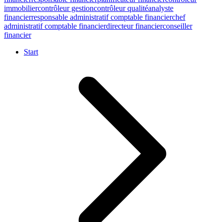
immobilier
contrôleur gestion
contrôleur qualité
analyste
financier
responsable administratif comptable financier
chef
administratif comptable financier
directeur financier
conseiller
financier
Start