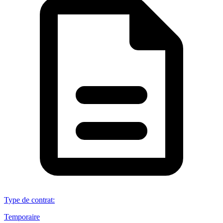
Type de contrat
:
Temporaire