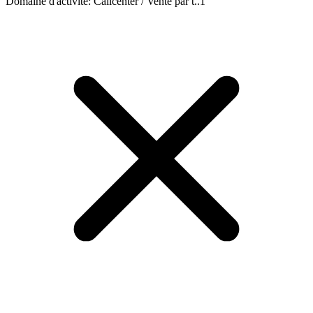
Domaine d'activité
:
Callcenter / Vente par t..
1