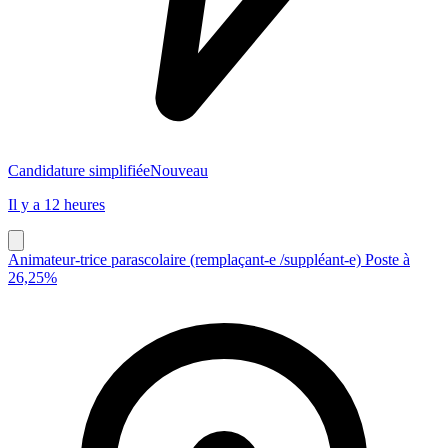
Candidature simplifiée
Nouveau
Il y a 12 heures
Animateur-trice parascolaire (remplaçant-e /suppléant-e) Poste à
26,25%