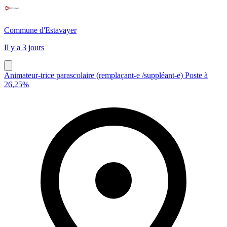
Commune d'Estavayer
Il y a 3 jours
Animateur-trice parascolaire (remplaçant-e /suppléant-e) Poste à
26,25%