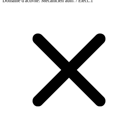
Domaine d'activité
:
Mécanicien auto. / Elect..
1