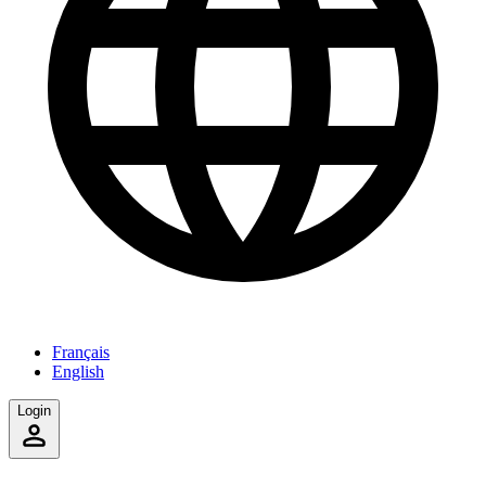
Français
English
Login