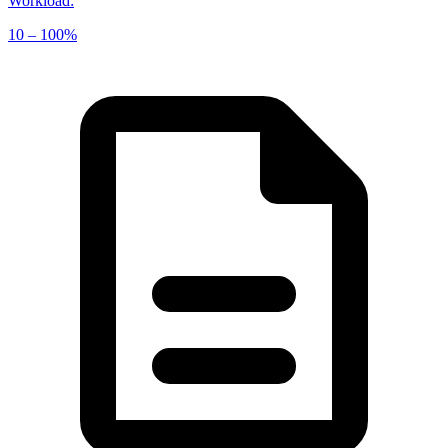
Workload
:
10 – 100%