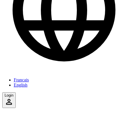
Français
English
Login