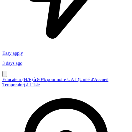
Easy apply
3 days ago
Educateur (H/F) à 80% pour notre UAT (Unité d'Accueil
Temporaire) à L'Isle