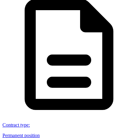
Contract type
:
Permanent position