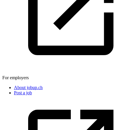
For employers
About jobup.ch
Post a job