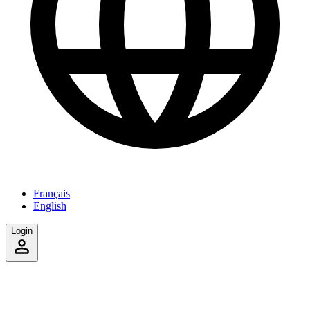
Français
English
Login