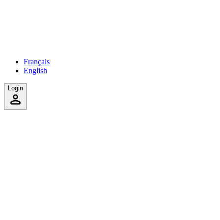
Français
English
Login