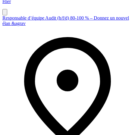
Hier
Responsable d’équipe Audit (h/f/d) 80-100 % – Donnez un nouvel
élan &agrav