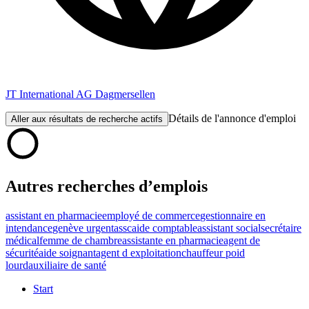
JT International AG Dagmersellen
Détails de l'annonce d'emploi
Aller aux résultats de recherche actifs
Autres recherches d’emplois
assistant en pharmacie
employé de commerce
gestionnaire en
intendance
genève urgent
assc
aide comptable
assistant social
secrétaire
médical
femme de chambre
assistante en pharmacie
agent de
sécurité
aide soignant
agent d exploitation
chauffeur poid
lourd
auxiliaire de santé
Start