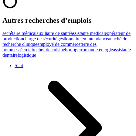
Autres recherches d’emplois
secrétaire médical
auxiliaire de santé
assistante médicale
opérateur de
production
chargé de sécurité
gestionnaire en intendance
attaché de
recherche clinique
employé de commerce
terre des
hommes
sécretaire
chef de cuisine
horloger
romande energie
assistante
dentaire
logistique
Start