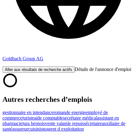
Goldbach Group AG
Détails de l'annonce d'emploi
Aller aux résultats de recherche actifs
Autres recherches d’emplois
gestionnaire en intendance
romande energie
employé de
commerce
juriste
aide comptable
secrétaire médical
assistant en
pharmacie
jura bernois
vente valais
le repuis
sécretaire
auxiliaire de
santé
assureur
cuisiniste
agent d exploitation