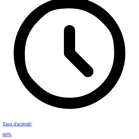
Taux d'activité
:
60%